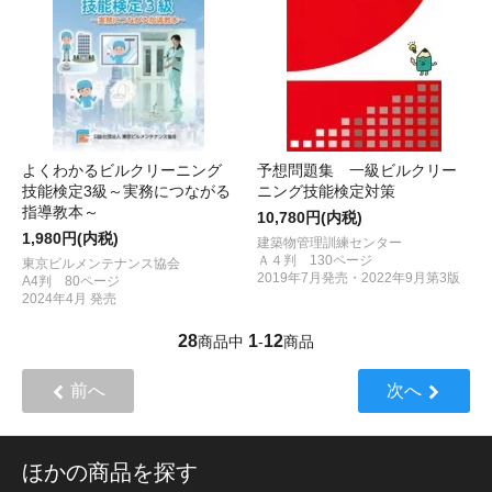
よくわかるビルクリーニング
予想問題集 一級ビルクリー
技能検定3級～実務につながる
ニング技能検定対策
指導教本～
10,780円(内税)
1,980円(内税)
建築物管理訓練センター
Ａ４判 130ページ
東京ビルメンテナンス協会
2019年7月発売・2022年9月第3版
A4判 80ページ
2024年4月 発売
28
1
12
商品中
-
商品
前へ
次へ
ほかの商品を探す