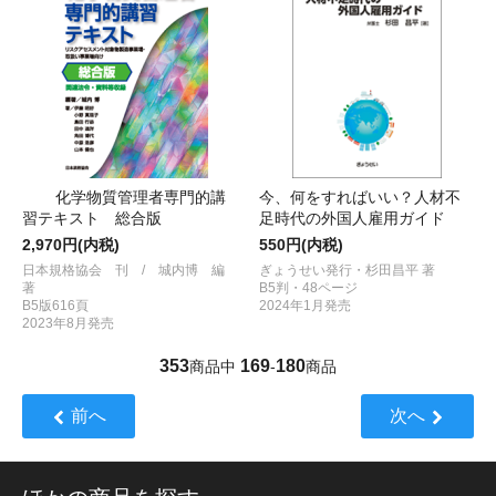
化学物質管理者専門的講
今、何をすればいい？人材不
習テキスト 総合版
足時代の外国人雇用ガイド
2,970円(内税)
550円(内税)
日本規格協会 刊 / 城内博 編
ぎょうせい発行・杉田昌平 著
著
B5判・48ページ
B5版616頁
2024年1月発売
2023年8月発売
353
169
180
商品中
-
商品
前へ
次へ