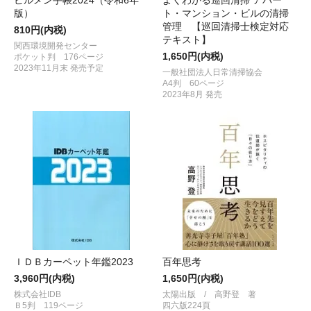
版）
ト・マンション・ビルの清掃
管理 【巡回清掃士検定対応
810円(内税)
テキスト】
関西環境開発センター
1,650円(内税)
ポケット判 176ページ
2023年11月末 発売予定
一般社団法人日常清掃協会
A4判 60ページ
2023年8月 発売
ＩＤＢカーペット年鑑2023
百年思考
3,960円(内税)
1,650円(内税)
株式会社IDB
太陽出版 / 高野登 著
Ｂ5判 119ページ
四六版224頁