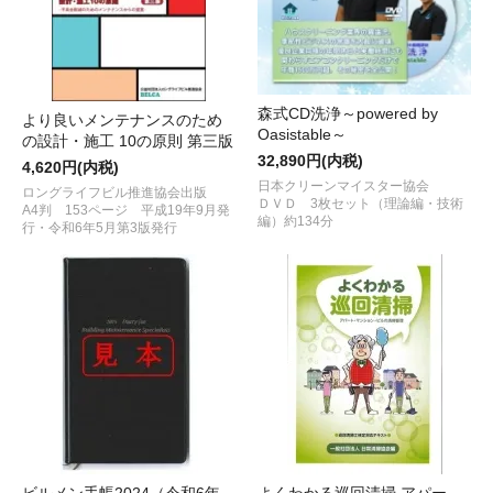
森式CD洗浄～powered by
より良いメンテナンスのため
Oasistable～
の設計・施工 10の原則 第三版
32,890円(内税)
4,620円(内税)
日本クリーンマイスター協会
ロングライフビル推進協会出版
ＤＶＤ 3枚セット（理論編・技術
A4判 153ページ 平成19年9月発
編）約134分
行・令和6年5月第3版発行
ビルメン手帳2024（令和6年
よくわかる巡回清掃 アパー