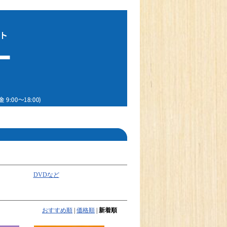
DVDなど
おすすめ順
|
価格順
|
新着順