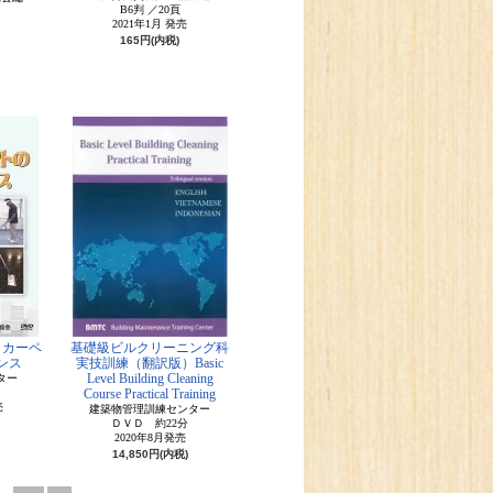
B6判 ／20頁
2021年1月 発売
165円(内税)
・カーペ
基礎級ビルクリーニング科
ンス
実技訓練（翻訳版）Basic
Level Building Cleaning
ター
Course Practical Training
売
建築物管理訓練センター
ＤＶＤ 約22分
2020年8月発売
14,850円(内税)