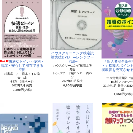
ハウスクリーニング検定試
験実技DVD ─レンジフー
快適なトイレ・便利・
ド編─
「新入者安全衛生
清潔・安心して滞在できる
ト」指導のポイン
ハウスクリーニング技能士研
空間
究会
者教育を充実させ
レンジフード編ＤＶＤ 約25
～
柏書房 ／ 日本トイレ協
分
会 編
中央労働災害防止
2022年11月発売
4-6判 348ページ
B5判 ／148ペー
2022年7月 発売
6,600円(内税)
2017年1月 発行／202
訂
3,300円(内税)
1,650円(内税)