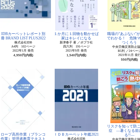
IDBカーペットレポート別
１か月に１回物を動かせば
職場の“あぶない”
冊 BRAND LIST PLUS2022
家はキレイになる
でわかる！ 危険
つくろう
株式会社IDB
新津春子 著 ／ポプラ社
A4判 102ページ
四六判 191ページ
中央労働災害防止
2022年1月 発売
2021年9月 発売
B5判 ／24ペー
2021年11月 発
4,950円(内税)
1,540円(内税)
550円(内税)
リスクを知って防
症 ―暑くなる前
ロープ高所作業（ブランコ
ＩＤＢカーペット年鑑2021
る!!―
作業）管理者教育テキスト
株式会社IDB
中央労働災害防止