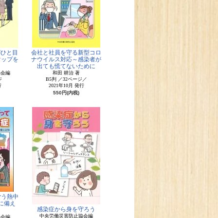
がひと目
会社と社員を守る新型コロ
マップを
ナウイルス対応～感染者が
出ても慌てないために
協会編
和田 耕治 著
ジ
B5判 ／32ページ／
行
2021年10月 発行
550円(内税)
ごう熱中
に備え
感染症から身を守ろう
中央労働災害防止協会編
協会編