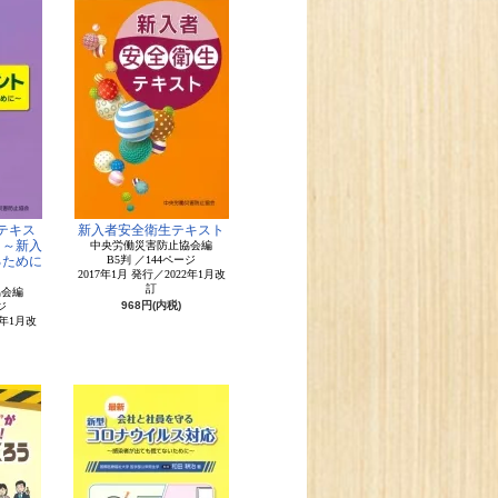
テキス
新入者安全衛生テキスト
ト～新入
中央労働災害防止協会編
るために
B5判 ／144ページ
2017年1月 発行／2022年1月改
訂
協会編
968円(内税)
ジ
2年1月改