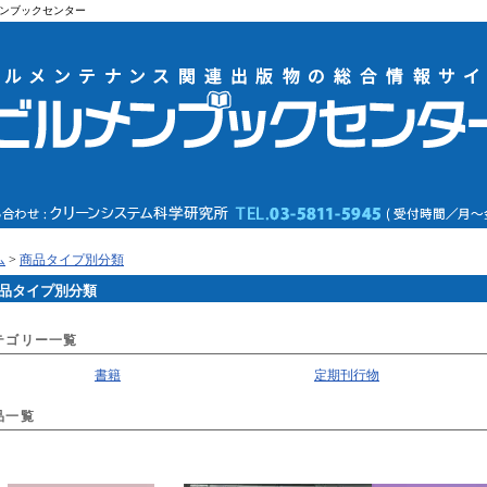
ンブックセンター
ム
>
商品タイプ別分類
品タイプ別分類
テゴリー一覧
書籍
定期刊行物
品一覧