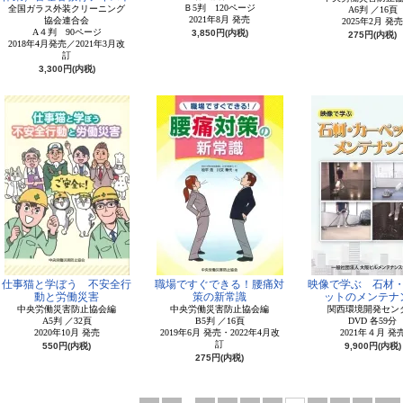
Ｂ5判 120ページ
全国ガラス外装クリーニング
A6判 ／16頁
2021年8月 発売
協会連合会
2025年2月 発売
A４判 90ページ
3,850円(内税)
275円(内税)
2018年4月発売／2021年3月改
訂
3,300円(内税)
仕事猫と学ぼう 不安全行
職場ですぐできる！腰痛対
映像で学ぶ 石材
動と労働災害
策の新常識
ットのメンテナ
中央労働災害防止協会編
中央労働災害防止協会編
関西環境開発セン
A5判 ／32頁
B5判 ／16頁
DVD 各59分
2020年10月 発売
2019年6月 発売・2022年4月改
2021年４月 発
訂
550円(内税)
9,900円(内税)
275円(内税)