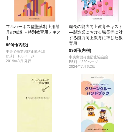
フルハーネス型墜落制止用器
職長の能力向上教育テキスト
具の知識 －特別教育用テキス
―製造業における職長等に対
ト－
する能力向上教育に準じた教
育用
990円(内税)
990円(内税)
中央労働災害防止協会編
B5判 160ページ
中央労働災害防止協会編
2019年3月 発行
B5判 ／220ページ
2024年7月第2版