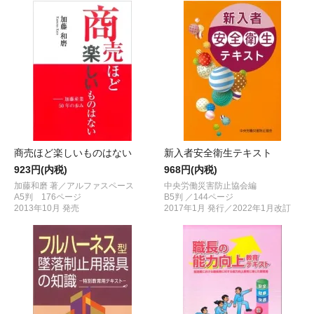
商売ほど楽しいものはない
新入者安全衛生テキスト
923円(内税)
968円(内税)
加藤和磨 著／アルファスペース
中央労働災害防止協会編
A5判 176ページ
B5判 ／144ページ
2013年10月 発売
2017年1月 発行／2022年1月改訂