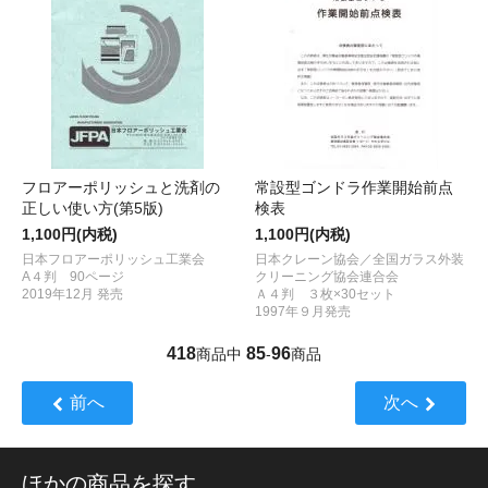
フロアーポリッシュと洗剤の
常設型ゴンドラ作業開始前点
正しい使い方(第5版)
検表
1,100円(内税)
1,100円(内税)
日本フロアーポリッシュ工業会
日本クレーン協会／全国ガラス外装
A４判 90ページ
クリーニング協会連合会
2019年12月 発売
Ａ４判 ３枚×30セット
1997年９月発売
418
85
96
商品中
-
商品
前へ
次へ
ほかの商品を探す