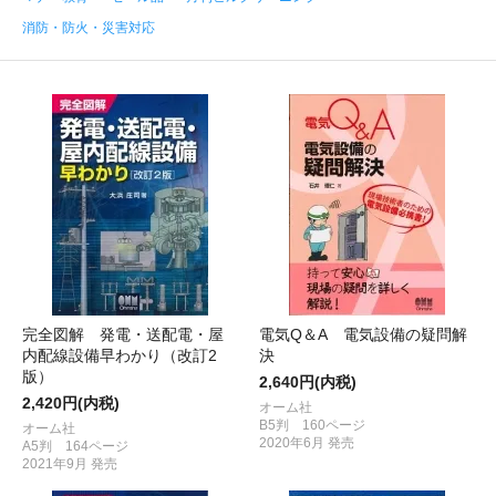
消防・防火・災害対応
完全図解 発電・送配電・屋
電気Q＆A 電気設備の疑問解
内配線設備早わかり（改訂2
決
版）
2,640円(内税)
2,420円(内税)
オーム社
B5判 160ページ
オーム社
2020年6月 発売
A5判 164ページ
2021年9月 発売