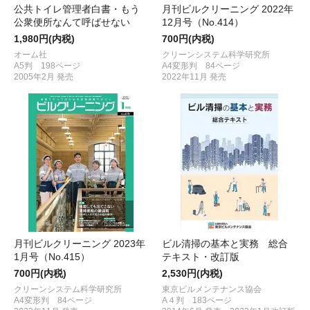
公共トイレ管理者白書・もう
月刊ビルクリーニング 2022年
公衆便所なんて呼ばせない
12月号（No.414）
1,980円(内税)
700円(内税)
オーム社
クリーンシステム科学研究所
A5判 198ページ
A4変形判 84ページ
2005年2月 発売
2022年11月 発売
月刊ビルクリーニング 2023年
ビル清掃の基本と実務 総合
1月号（No.415）
テキスト・改訂版
700円(内税)
2,530円(内税)
クリーンシステム科学研究所
東京ビルメンテナンス協会
A4変形判 84ページ
A４判 183ページ