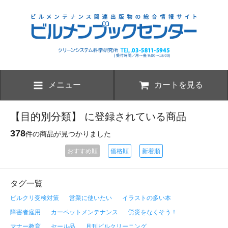
メニュー
カートを見る
【目的別分類】 に登録されている商品
378
件の商品が見つかりました
おすすめ順
価格順
新着順
タグ一覧
ビルクリ受検対策
営業に使いたい
イラストの多い本
障害者雇用
カーペットメンテナンス
労災をなくそう！
マナー教育
セール品
月刊ビルクリーニング