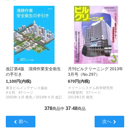
改訂第4版 清掃作業安全衛生
月刊ビルクリーニング 2013年
の手引き
3月号（No.297）
1,100円(内税)
670円(内税)
東京ビルメンテナンス協会
クリーンシステム科学研究所
A４判 67ページ
A4変形判 57ページ
2003年３月 発売／2019年９月 改訂
2013年2月 発売
378
37
48
商品中
-
商品
前へ
次へ