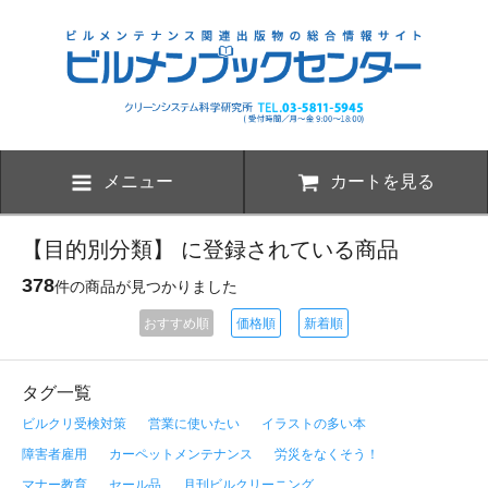
メニュー
カートを見る
【目的別分類】 に登録されている商品
378
件の商品が見つかりました
おすすめ順
価格順
新着順
タグ一覧
ビルクリ受検対策
営業に使いたい
イラストの多い本
障害者雇用
カーペットメンテナンス
労災をなくそう！
マナー教育
セール品
月刊ビルクリーニング