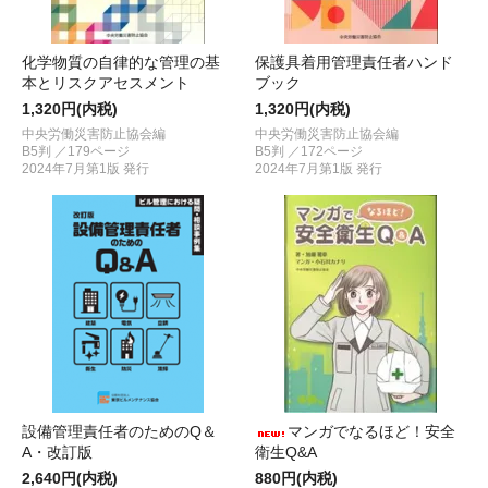
化学物質の自律的な管理の基
保護具着用管理責任者ハンド
本とリスクアセスメント
ブック
1,320円(内税)
1,320円(内税)
中央労働災害防止協会編
中央労働災害防止協会編
B5判 ／179ページ
B5判 ／172ページ
2024年7月第1版 発行
2024年7月第1版 発行
設備管理責任者のためのQ＆
マンガでなるほど！安全
A・改訂版
衛生Q&A
2,640円(内税)
880円(内税)