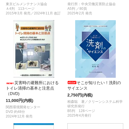
東京ビルメンテナンス協会
発行所：中央労働災害防止協会
Ａ4判 113ページ
A5判 ／80頁
2015年3月 発売／2024年11月 改訂
2025年2月 発売
災害時の避難所における
そこが知りたい！洗剤の
トイレ清掃の基本と注意点
サイエンス
（DVD)
2,750円(内税)
11,000円(内税)
栢森聡 著／クリーンシステム科学
研究所発行
関西環境開発センター
B5判 128ページ
DVD 約48分
2025年4月発行
2024年12月 発売