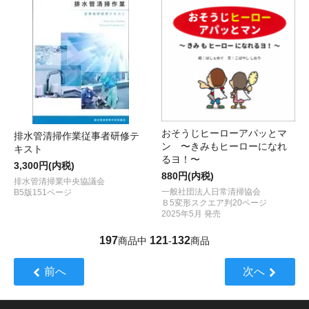
おそうじヒーローアパッとマ
排水管清掃作業従事者研修テ
ン 〜きみもヒーローになれ
キスト
るヨ！〜
3,300円(内税)
880円(内税)
排水管清掃業中央協議会
一般社団法人日常清掃協会
B5版151ページ
Ｂ5変形スクエア判20ページ
2025年5月 発売
197
121
132
商品中
-
商品
前へ
次へ