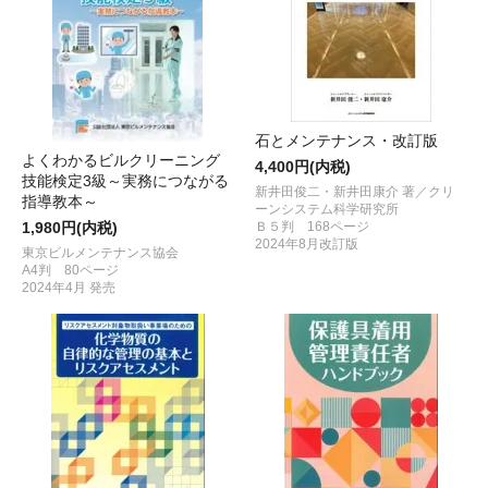
石とメンテナンス・改訂版
よくわかるビルクリーニング
4,400円(内税)
技能検定3級～実務につながる
新井田俊二・新井田康介 著／クリ
指導教本～
ーンシステム科学研究所
1,980円(内税)
Ｂ５判 168ページ
2024年8月改訂版
東京ビルメンテナンス協会
A4判 80ページ
2024年4月 発売