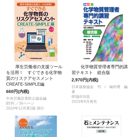
厚生労働省の支援ツール
化学物質管理者専門的講
を活用！ すぐできる化学物
習テキスト 総合版
質のリスクアセスメント
2,970円(内税)
CREATE-SIMPLE編
日本規格協会 刊 / 城内博 編
660円(内税)
著
B5版616頁
中央労働災害防止協会編
2023年8月発売
B5判 ／36ページ
2024年12月第2版 発行