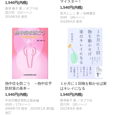
マイスター！
1,540円(内税)
1,540円(内税)
新津 春子 著 ／ポプラ社
四六判 222ページ
若月としこ 著 ／岩崎書店
2016年3月 発売
A5判 160ページ
2016年4月 発売
熱中症を防ごう ～熱中症予
１か月に１回物を動かせば家
防対策の基本～
はキレイになる
1,540円(内税)
1,540円(内税)
中央労働災害防止協会編
新津春子 著 ／ポプラ社
A5判 ／173ページ
四六判 191ページ
2009年7月 発売 2023年1月 第5版
2021年9月 発売
改訂