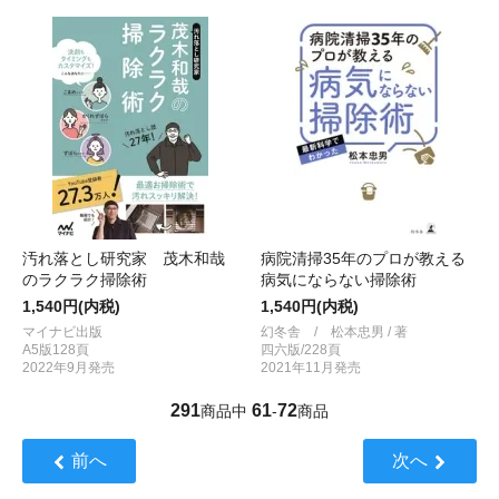
汚れ落とし研究家 茂木和哉
病院清掃35年のプロが教える
のラクラク掃除術
病気にならない掃除術
1,540円(内税)
1,540円(内税)
マイナビ出版
幻冬舎 / 松本忠男 / 著
A5版128頁
四六版/228頁
2022年9月発売
2021年11月発売
291
61
72
商品中
-
商品
前へ
次へ