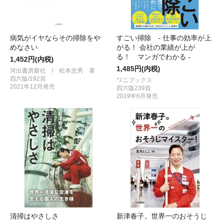
病気がイヤならその掃除をや
すごい掃除 - 仕事の効率が上
めなさい
がる！ 会社の業績が上が
る！ マンガでわかる -
1,452円(内税)
1,485円(内税)
河出書房新社 / 松本忠男 著
四六版/192頁
ワニブックス
2021年12月発売
四六版239頁
2019年6月発売
清掃はやさしさ
新津春子。世界一のおそうじ