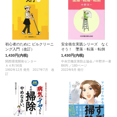
初心者のために ビルクリーニ
安全衛生実践シリーズ なく
ング入門（改訂）
そう！ 墜落・転落・転倒
1,430円(内税)
1,430円(内税)
関西環境開発センター
中央労働災害防止協会／中野洋一著
Ａ４判 56頁
B6判 ／180ページ
1992年12月 発売 2017年7月 改
2022年9月 発行
訂