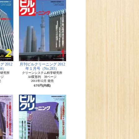
 2012
月刊ビルクリーニング 2012
84）
年１月号（No.283）
学研究所
クリーンシステム科学研究所
ージ
A4変形判 39ページ
売
2011年12月 発売
670円(内税)