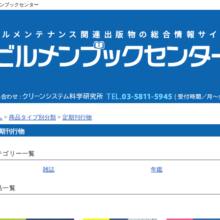
ンブックセンター
ム
>
商品タイプ別分類
>
定期刊行物
期刊行物
テゴリー一覧
雑誌
年鑑
品一覧