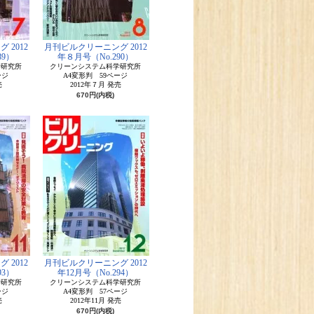
 2012
月刊ビルクリーニング 2012
89）
年８月号（No.290）
学研究所
クリーンシステム科学研究所
ージ
A4変形判 59ページ
売
2012年７月 発売
670円(内税)
 2012
月刊ビルクリーニング 2012
93）
年12月号（No.294）
学研究所
クリーンシステム科学研究所
ージ
A4変形判 57ページ
売
2012年11月 発売
670円(内税)