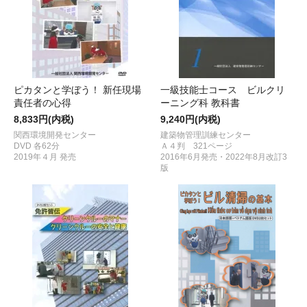
ピカタンと学ぼう！ 新任現場
一級技能士コース ビルクリ
責任者の心得
ーニング科 教科書
8,833円(内税)
9,240円(内税)
関西環境開発センター
建築物管理訓練センター
DVD 各62分
Ａ４判 321ページ
2019年４月 発売
2016年6月発売・2022年8月改訂3
版