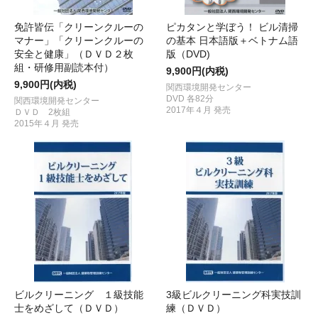
免許皆伝「クリーンクルーの
ピカタンと学ぼう！ ビル清掃
マナー」「クリーンクルーの
の基本 日本語版＋ベトナム語
安全と健康」（ＤＶＤ２枚
版（DVD)
組・研修用副読本付）
9,900円(内税)
9,900円(内税)
関西環境開発センター
DVD 各82分
関西環境開発センター
2017年４月 発売
ＤＶＤ 2枚組
2015年４月 発売
ビルクリーニング １級技能
3級ビルクリーニング科実技訓
士をめざして（ＤＶＤ）
練（ＤＶＤ）