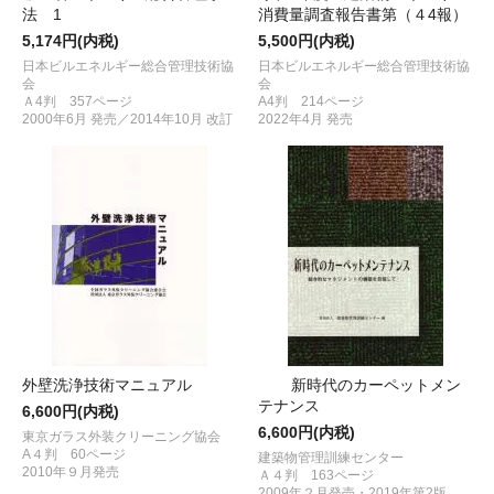
法 1
消費量調査報告書第（４4報）
5,174円(内税)
5,500円(内税)
日本ビルエネルギー総合管理技術協
日本ビルエネルギー総合管理技術協
会
会
Ａ4判 357ページ
A4判 214ページ
2000年6月 発売／2014年10月 改訂
2022年4月 発売
外壁洗浄技術マニュアル
新時代のカーペットメン
テナンス
6,600円(内税)
6,600円(内税)
東京ガラス外装クリーニング協会
A４判 60ページ
建築物管理訓練センター
2010年９月発売
Ａ４判 163ページ
2009年２月発売・2019年第2版