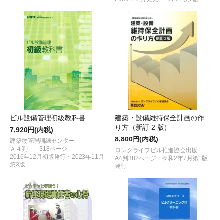
ビル設備管理初級教科書
建築・設備維持保全計画の作
り方（新訂 2 版）
7,920円(内税)
8,800円(内税)
建築物管理訓練センター
Ａ４判 318ページ
ロングライフビル推進協会出版
2016年12月初版発行・2023年11月
A4判382ページ 令和2年7月第1版
第3版
発行