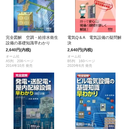
完全図解 空調・給排水衛生
電気Q＆A 電気設備の疑問解
設備の基礎知識早わかり
決
2,640円(内税)
2,640円(内税)
オーム社
オーム社
A5判 208ページ
B5判 160ページ
2014年10月 発売
2020年6月 発売