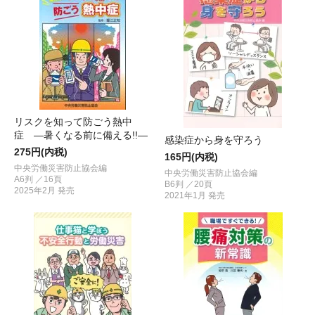
リスクを知って防ごう熱中
症 ―暑くなる前に備える!!―
感染症から身を守ろう
275円(内税)
165円(内税)
中央労働災害防止協会編
中央労働災害防止協会編
A6判 ／16頁
B6判 ／20頁
2025年2月 発売
2021年1月 発売