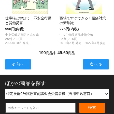
仕事猫と学ぼう 不安全行動
職場ですぐできる！腰痛対策
と労働災害
の新常識
550円(内税)
275円(内税)
中央労働災害防止協会編
中央労働災害防止協会編
A5判 ／32頁
B5判 ／16頁
2020年10月 発売
2019年6月 発売・2022年4月改訂
190
49
60
商品中
-
商品
前へ
次へ
ほかの商品を探す
検索