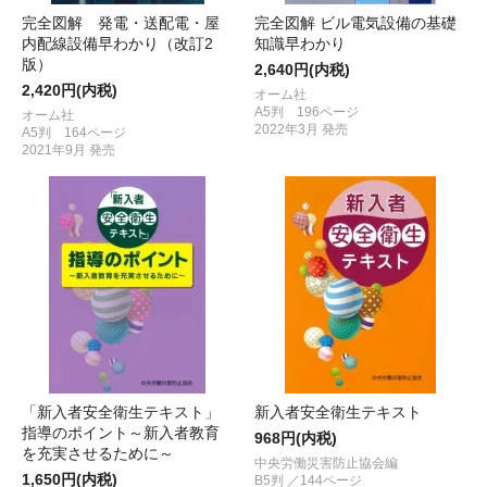
完全図解 発電・送配電・屋
完全図解 ビル電気設備の基礎
内配線設備早わかり（改訂2
知識早わかり
版）
2,640円(内税)
2,420円(内税)
オーム社
A5判 196ページ
オーム社
2022年3月 発売
A5判 164ページ
2021年9月 発売
「新入者安全衛生テキスト」
新入者安全衛生テキスト
指導のポイント～新入者教育
968円(内税)
を充実させるために～
中央労働災害防止協会編
1,650円(内税)
B5判 ／144ページ