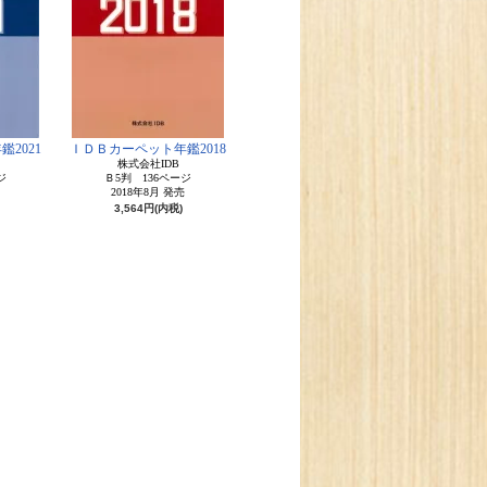
2021
ＩＤＢカーペット年鑑2018
株式会社IDB
ジ
Ｂ5判 136ページ
2018年8月 発売
3,564円(内税)