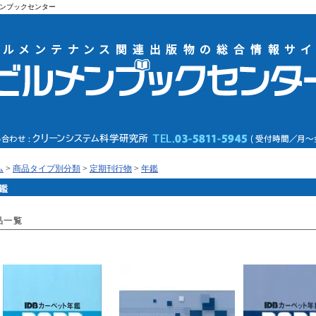
ンブックセンター
ム
>
商品タイプ別分類
>
定期刊行物
>
年鑑
鑑
品一覧