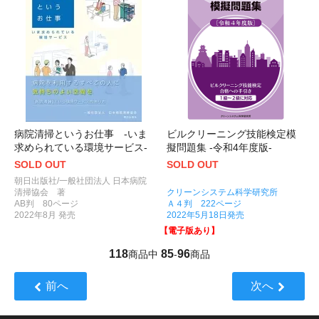
病院清掃というお仕事 -いま
ビルクリーニング技能検定模
求められている環境サービス-
擬問題集 -令和4年度版-
SOLD OUT
SOLD OUT
朝日出版社/一般社団法人 日本病院
清掃協会 著
クリーンシステム科学研究所
AB判 80ページ
Ａ４判 222ページ
2022年8月 発売
2022年5月18日発売
【電子版あり】
118
85
96
商品中
-
商品
前へ
次へ