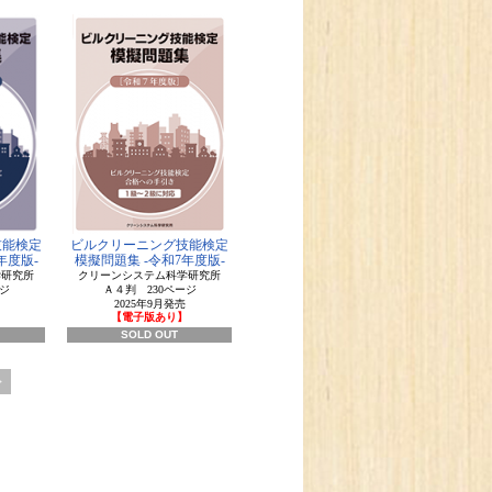
技能検定
ビルクリーニング技能検定
年度版-
模擬問題集 -令和7年度版-
学研究所
クリーンシステム科学研究所
ジ
Ａ４判 230ページ
2025年9月発売
】
【電子版あり】
SOLD OUT
>