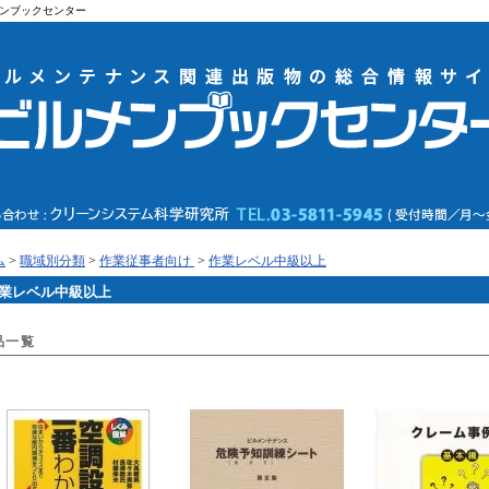
ンブックセンター
ム
>
職域別分類
>
作業従事者向け
>
作業レベル中級以上
業レベル中級以上
品一覧