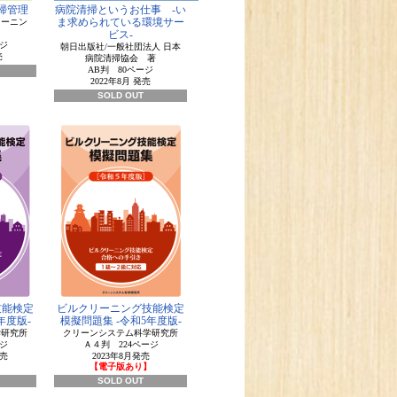
掃管理
病院清掃というお仕事 -い
ま求められている環境サー
リーニン
ビス-
ジ
朝日出版社/一般社団法人 日本
売
病院清掃協会 著
AB判 80ページ
2022年8月 発売
SOLD OUT
技能検定
ビルクリーニング技能検定
年度版-
模擬問題集 -令和5年度版-
学研究所
クリーンシステム科学研究所
ジ
Ａ４判 224ページ
発売
2023年8月発売
】
【電子版あり】
SOLD OUT