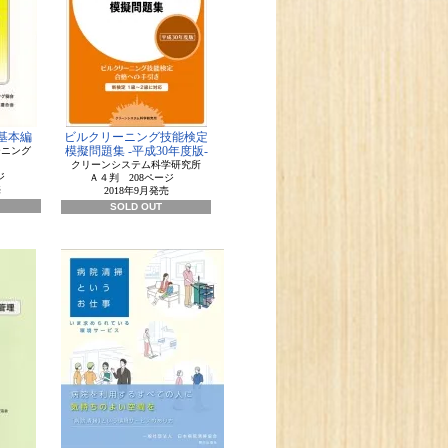
基本編
ビルクリーニング技能検定
模擬問題集 -平成30年度版-
ーニング
クリーンシステム科学研究所
ジ
Ａ４判 208ページ
売
2018年9月発売
SOLD OUT