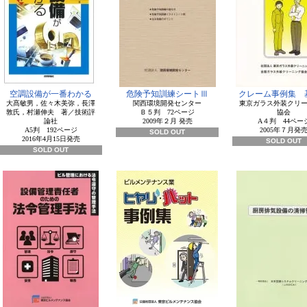
空調設備が一番わかる
危険予知訓練シートⅢ
クレーム事例集 
大髙敏男，佐々木美弥，長澤
関西環境開発センター
東京ガラス外装クリ
敦氏，村瀬伸夫 著／技術評
Ｂ５判 72ページ
協会
論社
2009年２月 発売
A４判 44ペー
A5判 192ページ
2005年７月発
SOLD OUT
2016年4月15日発売
SOLD OUT
SOLD OUT