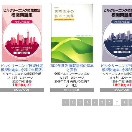
ビルクリーニング技能検定
2022年度版 病院清掃の基本
ビルクリーニング
模擬問題集 -令和２年度版-
と実務
模擬問題集 -令和6
クリーンシステム科学研究所
全国ビルメンテナンス協会
クリーンシステム科
Ａ４判 216ページ
A４判 260ページ
Ａ４判 226ペー
2020年9月発売
2008年７月 発売／2022年7
2024年8月発売
【電子版あり】
【電子版あり
月 改訂
SOLD OUT
SOLD OUT
SOLD OUT
<
1
2
3
4
5
6
7
8