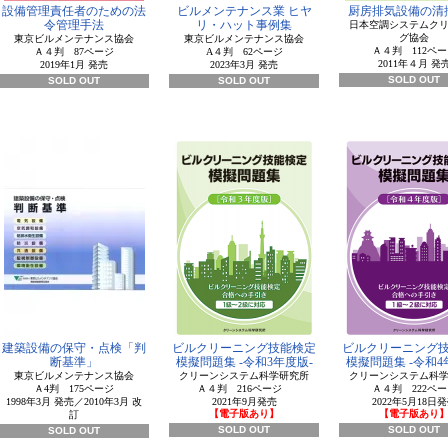
設備管理責任者のための法
ビルメンテナンス業 ヒヤ
厨房排気設備の清
令管理手法
リ・ハット事例集
日本空調システムク
グ協会
東京ビルメンテナンス協会
東京ビルメンテナンス協会
Ａ４判 112ペー
Ａ４判 87ページ
A４判 62ページ
2011年４月 発
2019年1月 発売
2023年3月 発売
SOLD OUT
SOLD OUT
SOLD OUT
建築設備の保守・点検「判
ビルクリーニング技能検定
ビルクリーニング
断基準」
模擬問題集 -令和3年度版-
模擬問題集 -令和4
東京ビルメンテナンス協会
クリーンシステム科学研究所
クリーンシステム科
Ａ4判 175ページ
Ａ４判 216ページ
Ａ４判 222ペー
1998年3月 発売／2010年3月 改
2021年9月発売
2022年5月18日
【電子版あり】
【電子版あり
訂
SOLD OUT
SOLD OUT
SOLD OUT