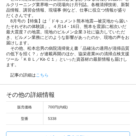
ルクリーニング業界唯一の現場向け月刊誌。各種清掃技術、新製
品情報、講習会情報、現場事 例など、仕事に役立つ情報が盛り
だくさんです。
8月号の【特集】は「ドキュメント熊本地震―被災地から届い
たそれぞれの体験談」。４月14・16日、熊本を震源に相次いだ
最大震度７の地震。現地のビルメン企業３社に協力していただ
き、ビルメン業務にどのような影響があったのか、現地の声をお
届けします。
その他、松本忠男の病院清掃覚え書「品確法の適用が清掃品質
の低下を招く？」が連載再開のほか、協栄産業㈱の清掃点検支援
ツール「ＫＢＬ／Kit-Ｃ１」といった資器材の最新情報も届けし
ます。
記事の詳細は
こちら
その他の詳細情報
販売価格
700円(内税)
型番
5338