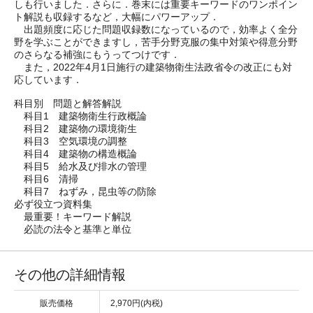
しも行いました．さらに．巻末には重要キーワードのワンポイン
ト解説も収録するなど，大幅にパワーアップ．
出題頻度に応じた問題収録数になっているので，効率よく全分
野を学ぶことができますし，苦手分野克服の集中対策や得意分野
のさらなる補強にもうってつけです．
また，2022年4月1日施行の建築物衛生法政省令の改正にも対
応しています．
科目別 問題と解答解説
科目1 建築物衛生行政概論
科目2 建築物の環境衛生
科目3 空気環境の調整
科目4 建築物の構造概論
科目5 給水及び排水の管理
科目6 清掃
科目7 ねずみ，昆虫等の防除
必ず役立つ資料集
最重要！キーワード解説
必読の法令と基準と単位
その他の詳細情報
販売価格
2,970円(内税)