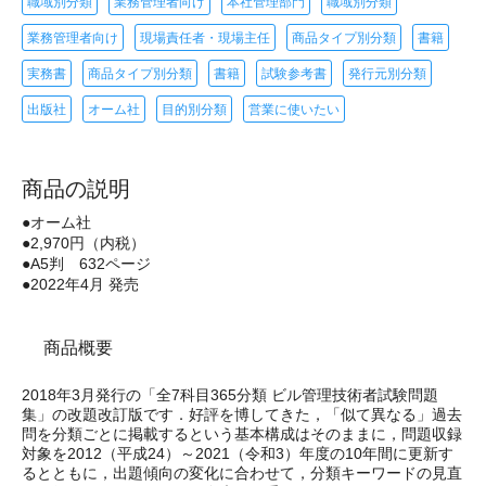
職域別分類
業務管理者向け
本社管理部門
職域別分類
業務管理者向け
現場責任者・現場主任
商品タイプ別分類
書籍
実務書
商品タイプ別分類
書籍
試験参考書
発行元別分類
出版社
オーム社
目的別分類
営業に使いたい
商品の説明
●オーム社
●2,970円（内税）
●A5判 632ページ
●2022年4月 発売
商品概要
2018年3月発行の「全7科目365分類 ビル管理技術者試験問題
集」の改題改訂版です．好評を博してきた，「似て異なる」過去
問を分類ごとに掲載するという基本構成はそのままに，問題収録
対象を2012（平成24）～2021（令和3）年度の10年間に更新す
るとともに，出題傾向の変化に合わせて，分類キーワードの見直