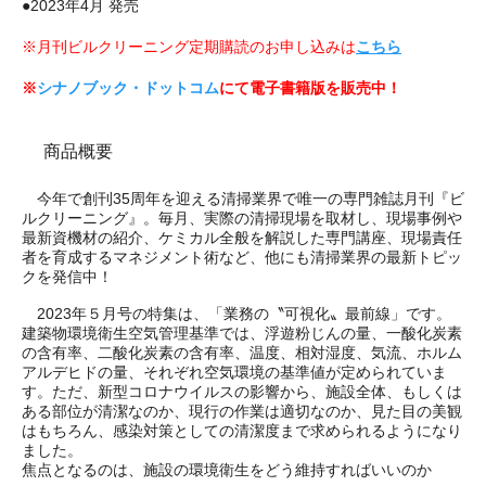
●2023年4月 発売
※月刊ビルクリーニング定期購読のお申し込みは
こちら
※
シナノブック・ドットコム
にて電子書籍版を販売中！
商品概要
今年で創刊35周年を迎える清掃業界で唯一の専門雑誌月刊『ビ
ルクリーニング』。毎月、実際の清掃現場を取材し、現場事例や
最新資機材の紹介、ケミカル全般を解説した専門講座、現場責任
者を育成するマネジメント術など、他にも清掃業界の最新トピッ
クを発信中！
2023年５月号の特集は、「業務の〝可視化〟最前線」です。
建築物環境衛生空気管理基準では、浮遊粉じんの量、一酸化炭素
の含有率、二酸化炭素の含有率、温度、相対湿度、気流、ホルム
アルデヒドの量、それぞれ空気環境の基準値が定められていま
す。ただ、新型コロナウイルスの影響から、施設全体、もしくは
ある部位が清潔なのか、現行の作業は適切なのか、見た目の美観
はもちろん、感染対策としての清潔度まで求められるようになり
ました。
焦点となるのは、施設の環境衛生をどう維持すればいいのか