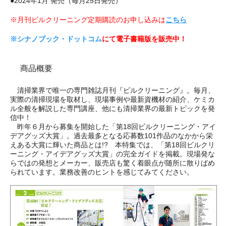
●2024年1月 発売（毎月25日発売）
※月刊ビルクリーニング定期購読のお申し込みは
こちら
※シナノブック・ドットコム
にて電子書籍版を販売中！
商品概要
清掃業界で唯一の専門雑誌月刊『ビルクリーニング』。毎月、
実際の清掃現場を取材し、現場事例や最新資機材の紹介、ケミカ
ル全般を解説した専門講座、他にも清掃業界の最新トピックを発
信中！
昨年６月から募集を開始した「第18回ビルクリーニング・アイ
デアグッズ大賞」。過去最多となる応募数101作品のなかから栄
えある大賞に輝いた商品とは!? 本特集では、「第18回ビルクリ
ーニング・アイデアグッズ大賞」の完全ガイドを掲載。現場発な
らではの発想とメーカー、販売店も驚く着眼点が随所に散りばめ
られています。業務改善のヒントを感じてみてください。