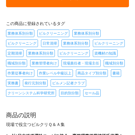
この商品に登録されているタグ
業務体系別分類
ビルクリーニング
業務体系別分類
ビルクリーニング
日常清掃
業務体系別分類
ビルクリーニング
定期清掃
業務体系別分類
ビルクリーニング
資機材の知識
職域別分類
業務管理者向け
現場責任者・現場主任
職域別分類
作業従事者向け
作業レベル中級以上
商品タイプ別分類
書籍
実務書
発行元別分類
ビルメン記者クラブ
クリーンシステム科学研究所
目的別分類
セール品
商品の説明
現場で役立つビルクリＱ＆Ａ集