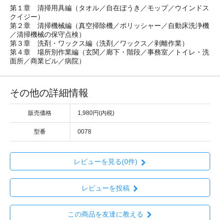
第１章 清掃用具編（タオル／自在ぼうき／モップ／ウインドス
クイジー）
第２章 清掃機械編（真空掃除機／ポリッシャー／自動床洗浄機
／清掃機械の保守点検）
第３章 洗剤・ワックス編（洗剤／ワックス／剥離作業）
第４章 場所別作業編（玄関／廊下・階段／事務室／トイレ・洗
面所／商業ビル／病院）
その他の詳細情報
販売価格
1,980円(内税)
型番
0078
レビューを見る(0件)
レビューを投稿
この商品を友達に教える