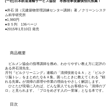
(一社)日本鉄道運輸サービス協会 専務理事後藤慎悟氏推薦！
●井石 清（元建築物管理訓練センター講師）著 ／クリーンシステ
ム科学研究所
●1,980円
●Ｂ５判 136ページ
●2015年1月10日 発売
商品概要
ビルメン協会の指導講師を務め、わかりやすい教え方に定評の
ある井石清先生。
月刊『ビルクリーニング』連載の「清掃技術Ｑ＆Ａ」と「ビルク
リ脳トレ」をまとめたＱ＆Ａ集。困ったときに教えてくれる〝頼
れる先輩〟が清掃の原理や作業の理由をやさしく解説します。
ひとたび現場に入れば、どんな新人でもお客様から「清掃のプ
ロ」と見られます。「プロをめざす人の一里塚」となる本です。
目次