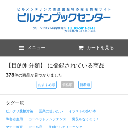
メニュー
カートを見る
【目的別分類】 に登録されている商品
378
件の商品が見つかりました
おすすめ順
価格順
新着順
タグ一覧
ビルクリ受検対策
営業に使いたい
イラストの多い本
障害者雇用
カーペットメンテナンス
労災をなくそう！
マナー教育
セール品
月刊ビルクリーニング