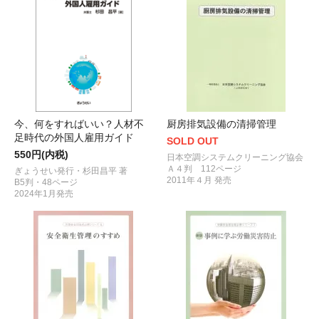
今、何をすればいい？人材不
厨房排気設備の清掃管理
足時代の外国人雇用ガイド
SOLD OUT
550円(内税)
日本空調システムクリーニング協会
Ａ４判 112ページ
ぎょうせい発行・杉田昌平 著
2011年４月 発売
B5判・48ページ
2024年1月発売