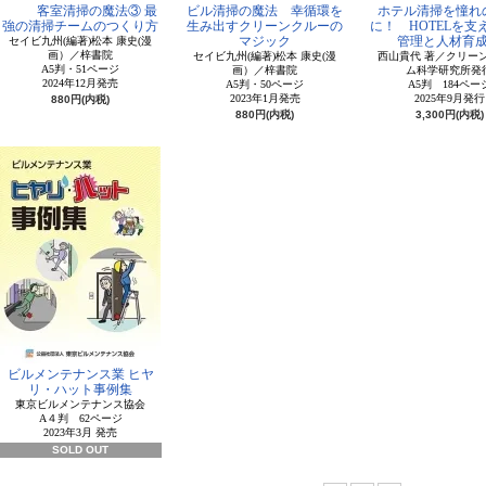
客室清掃の魔法③ 最
ビル清掃の魔法 幸循環を
ホテル清掃を憧れ
強の清掃チームのつくり方
生み出すクリーンクルーの
に！ HOTELを支
マジック
管理と人材育
セイビ九州(編著)松本 康史(漫
画）／梓書院
セイビ九州(編著)松本 康史(漫
西山貴代 著／クリー
A5判・51ページ
画）／梓書院
ム科学研究所発
2024年12月発売
A5判・50ページ
A5判 184ペー
2023年1月発売
2025年9月発行
880円(内税)
880円(内税)
3,300円(内税)
ビルメンテナンス業 ヒヤ
リ・ハット事例集
東京ビルメンテナンス協会
A４判 62ページ
2023年3月 発売
SOLD OUT