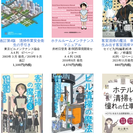
改訂第4版 清掃作業安全衛
ホテルルームメンテナンス
客室清掃の魔法 
生の手引き
マニュアル
生み出す客室清掃
東京ビルメンテナンス協会
井村日登美 著/関西環境開発セ
セイビ九州(編著)松本 
A４判 67ページ
ンター
画）／梓書院
2003年３月 発売／2019年９月
Ａ４判 128頁
A5判・52ペー
改訂
2016年8月 発売
2021年11月発
1,100円(内税)
4,070円(内税)
880円(内税)