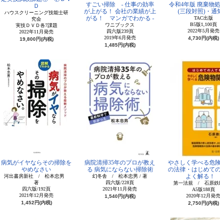
すごい掃除 - 仕事の効率
令和4年版 廃棄物
Ｄ
が上がる！ 会社の業績が上
(三段対照)・通
ハウスクリーニング技能士研
がる！ マンガでわかる -
TAC出版
究会
B5版1,100頁
ワニブックス
実技ＤＶＤ各7課題
2022年5月発売
四六版239頁
2022年11月発売
2019年6月発売
4,730円(内税)
19,800円(内税)
1,485円(内税)
病気がイヤならその掃除を
病院清掃35年のプロが教え
やさしく学べる危
やめなさい
る 病気にならない掃除術
の法律・はじめて
よく解る
河出書房新社 / 松本忠男
幻冬舎 / 松本忠男 / 著
著
四六版/228頁
第一法規 / 石原鉄
四六版/192頁
2021年11月発売
A5版188頁
2021年12月発売
2020年12月発
1,540円(内税)
1,452円(内税)
2,750円(内税)