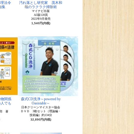
処理法令
汚れ落とし研究家 茂木和
知集
哉のラクラク掃除術
マイナビ出版
A5版128頁
2022年9月発売
1,540円(内税)
険物関係
森式CD洗浄～powered by
の人でも
Oasistable～
！
日本クリーンマイスター協会
ＤＶＤ 3枚セット（理論編・
郎 著
技術編）約134分
売
32,890円(内税)