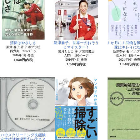
清掃はやさしさ
新津春子。世界一のおそう
１か月に１回物を
じマイスター！
家はキレイに
新津 春子 著 ／ポプラ社
四六判 222ページ
若月としこ 著 ／岩崎書店
新津春子 著 ／ポ
2016年3月 発売
A5判 160ページ
四六判 191ペー
2016年4月 発売
2021年9月 発売
1,540円(内税)
1,540円(内税)
1,540円(内税)
ハウスクリーニング技能検
定実技試験課題①～⑦ＤＶ