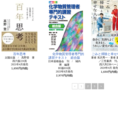
百年思考
化学物質管理者専門的
ごみと掃除と幸せ
講習テキスト 総合版
太陽出版 / 高野登 著
著者 滝沢秀一・著者 
四六版224頁
／三笠書房 刊
日本規格協会 刊 / 城内
2021年4月発売
四六判238ペー
博 編著
2024年4月 発売
B5版616頁
1,650円(内税)
2023年8月発売
1,650円(内税)
2,970円(内税)
<
1
2
3
>