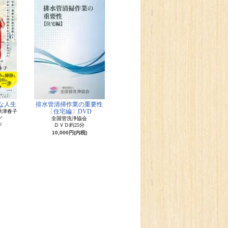
な人生
排水管清掃作業の重要性
〔住宅編〕DVD
新津春子
／
全国管洗浄協会
ジ
ＤＶＤ約25分
10,000円(内税)