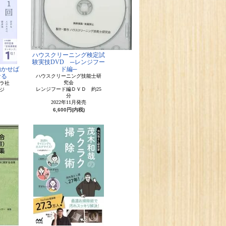
ハウスクリーニング検定試
験実技DVD ─レンジフー
動かせば
ド編─
なる
ハウスクリーニング技能士研
究会
プラ社
レンジフード編ＤＶＤ 約25
ジ
分
2022年11月発売
6,600円(内税)