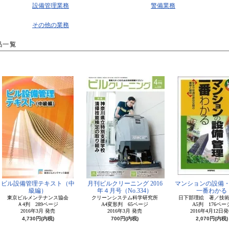
設備管理業務
警備業務
その他の業務
品一覧
ビル設備管理テキスト（中
月刊ビルクリーニング 2016
マンションの設備
級編）
年４月号（No.334）
一番わかる
東京ビルメンテナンス協会
クリーンシステム科学研究所
日下部理絵 著／技
Ａ4判 289ページ
A4変形判 65ページ
A5判 176ペー
2016年3月 発売
2016年3月 発売
2016年4月12日
4,730円(内税)
700円(内税)
2,070円(内税)