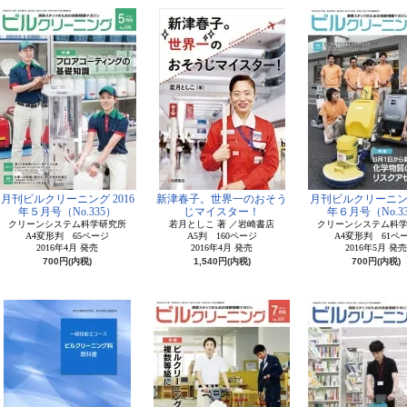
月刊ビルクリーニング 2016
新津春子。世界一のおそう
月刊ビルクリーニング
年５月号（No.335）
じマイスター！
年６月号（No.3
クリーンシステム科学研究所
若月としこ 著 ／岩崎書店
クリーンシステム科
A4変形判 65ページ
A5判 160ページ
A4変形判 61ペ
2016年4月 発売
2016年4月 発売
2016年5月 発売
700円(内税)
1,540円(内税)
700円(内税)