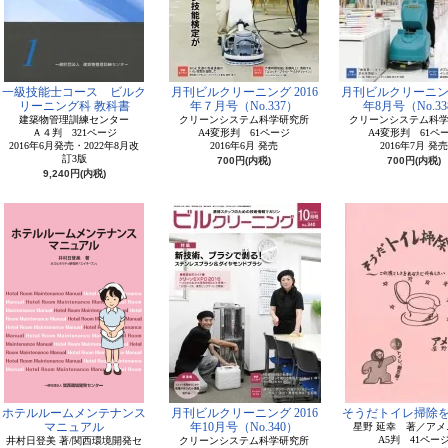
一級技能士コース ビルク
月刊ビルクリーニング 2016
月刊ビルクリーニング
リーニング科 教科書
年７月号（No.337）
年8月号（No.33
建築物管理訓練センター
クリーンシステム科学研究所
クリーンシステム科
Ａ４判 321ページ
A4変形判 61ページ
A4変形判 61ペ
2016年6月発売・2022年8月改
2016年6月 発売
2016年7月 発売
訂3版
700円(内税)
700円(内税)
9,240円(内税)
ホテルルームメンテナンス
月刊ビルクリーニング 2016
そうだトイレ掃除
マニュアル
年10月号（No.340）
星野 延幸 著／アメ
A5判 41ペー
井村日登美 著/関西環境開発セ
クリーンシステム科学研究所