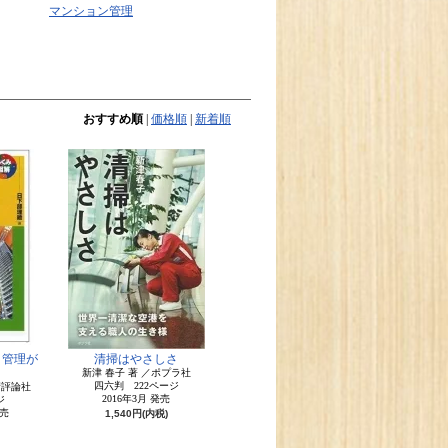
マンション管理
おすすめ順
|
価格順
|
新着順
・管理が
清掃はやさしさ
新津 春子 著 ／ポプラ社
四六判 222ページ
術評論社
2016年3月 発売
ジ
発売
1,540円(内税)