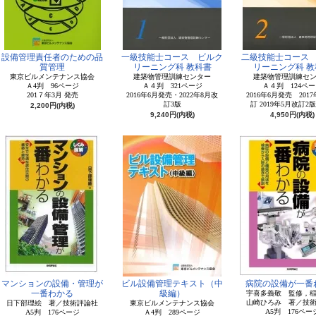
設備管理責任者のための品
一級技能士コース ビルク
二級技能士コース
質管理
リーニング科 教科書
リーニング科 教
東京ビルメンテナンス協会
建築物管理訓練センター
建築物管理訓練セ
Ａ4判 96ページ
Ａ４判 321ページ
Ａ４判 124ペー
201７年3月 発売
2016年6月発売・2022年8月改
2016年6月発売 201
訂3版
訂 2019年5月改訂2
2,200円(内税)
9,240円(内税)
4,950円(内税)
マンションの設備・管理が
ビル設備管理テキスト（中
病院の設備が一番
一番わかる
級編）
宇喜多義敬 監修，
山崎ひろみ 著／技
日下部理絵 著／技術評論社
東京ビルメンテナンス協会
A5判 176ペー
A5判 176ページ
Ａ4判 289ページ