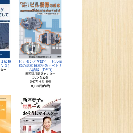
 １級技
ピカタンと学ぼう！ ビル清
ＤＶＤ）
掃の基本 日本語版＋ベトナ
ム語版（DVD)
ンター
分
関西環境開発センター
DVD 各82分
2017年４月 発売
9,900円(内税)