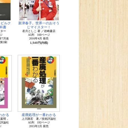
 ビルク
新津春子。世界一のおそう
科書
じマイスター！
ンター
若月としこ 著 ／岩崎書店
ジ
A5判 160ページ
7年7月改
2016年4月 発売
版第2刷
1,540円(内税)
わかる
産廃処理が一番わかる
稲葉明，
上川路宏 著／技術評論社
術評論社
A5判 192ページ
ジ
2015年2月 発売