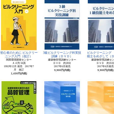
初心者のために ビルクリー
3級ビルクリーニング科実技
ビルクリーニング
ニング入門（改訂）
訓練（ＤＶＤ）
能士をめざして（
関西環境開発センター
建築物管理訓練センター
建築物管理訓練セ
Ａ４判 56頁
ＤＶＤ 約28分
ＤＶＤ 約35
1992年12月 発売 2017年7
2017年6月発売
2017年6月発売
月 改訂
9,900円(内税)
9,900円(内税)
1,430円(内税)