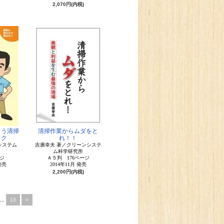
2,070円(内税)
らう清掃
清掃作業からムダをと
ック
れ！！
システム
吉廣幸夫 著／クリーンシステ
ム科学研究所
ジ
Ａ５判 176ページ
発売
2014年11月 発売
2,200円(内税)
...
13
>