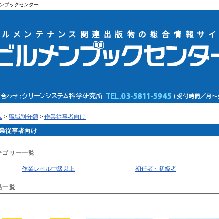
ンブックセンター
ム
>
職域別分類
>
作業従事者向け
業従事者向け
テゴリー一覧
作業レベル中級以上
初任者・初級者
品一覧