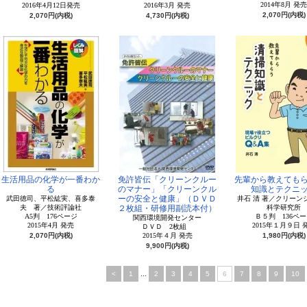
2014年8月 発売
2016年4月12日発売
2016年3月 発売
2,070円(内税)
2,070円(内税)
4,730円(内税)
生活用品の化学が一番わか
免許皆伝「クリーンクルー
先輩から教えても
る
のマナー」「クリーンクル
知識とテクニ
ーの安全と健康」（ＤＶＤ
武田徳司、平松紘実、喜多泰
井石 清 著／クリーン
夫 著／技術評論社
２枚組・研修用副読本付）
科学研究所
A5判 176ページ
Ｂ５判 136ペー
関西環境開発センター
2015年4月 発売
2015年１月９日 
ＤＶＤ 2枚組
2,070円(内税)
2015年４月 発売
1,980円(内税)
9,900円(内税)
<
1
...
2
3
4
5
6
7
8
9
10