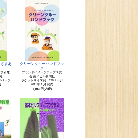
めざすあ
クリーンクルーハンドブッ
ク
ップ研究
ブランドイメージアップ研究
社
会 編／ビル新聞社
8ページ
ポケットサイズ判 128ページ
売
2011年１月 発売
1,050円(内税)