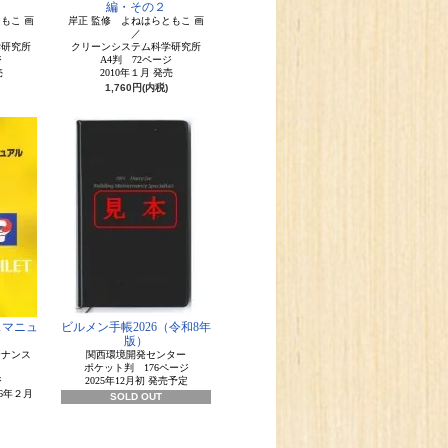
編・その２
もこ 画
岸正 監修 よねはらともこ 画
／
学研究所
クリーンシステム科学研究所
ジ
A4判 72ページ
売
2010年１月 発売
1,760円(内税)
スマニュ
ビルメン手帳2026（令和8年
版）
テナンス
関西環境開発センター
ポケット判 176ページ
ジ
2025年12月初 発売予定
16年２月
SOLD OUT