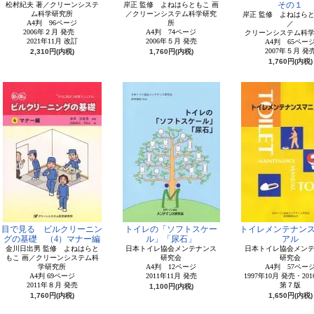
その１
松村紀夫 著／クリーンシステ
岸正 監修 よねはらともこ 画
ム科学研究所
／クリーンシステム科学研究
岸正 監修 よねはらと
A4判 96ページ
所
／
2006年２月 発売
A4判 74ページ
クリーンシステム科
2021年11月 改訂
2006年５月 発売
A4判 65ペー
2007年５月 発
2,310円(内税)
1,760円(内税)
1,760円(内税)
目で見る ビルクリーニン
トイレの「ソフトスケー
トイレメンテナン
グの基礎 （4）マナー編
ル」「尿石」
アル
金川日出男 監修 よねはらと
日本トイレ協会メンテナンス
日本トイレ協会メン
もこ 画／クリーンシステム科
研究会
研究会
学研究所
A4判 12ページ
A4判 57ペー
A4判 69ページ
2011年11月 発売
1997年10月 発売・20
2011年８月 発売
第７版
1,100円(内税)
1,760円(内税)
1,650円(内税)