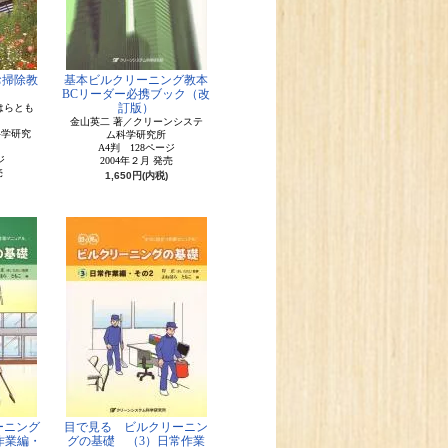
お掃除教
基本ビルクリーニング教本
BCリーダー必携ブック（改
訂版）
はらとも
金山英二 著／クリーンシステ
科学研究
ム科学研究所
A4判 128ページ
ジ
2004年２月 発売
売
1,650円(内税)
ーニング
目で見る ビルクリーニン
作業編・
グの基礎 （3）日常作業