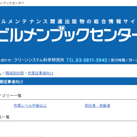
ンブックセンター
ム
>
職域別分類
>
作業従事者向け
業従事者向け
テゴリー一覧
作業レベル中級以上
初任者・初級者
品一覧