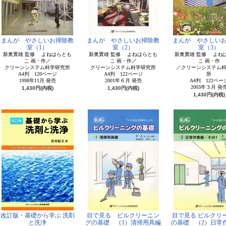
まんが やさしいお掃除教
まんが やさしいお掃除教
まんが やさしい
室（1）
室（2）
室（3）
新奥實雄 監修 よねはらとも
新奥實雄 監修 よねはらとも
新奥實雄 監修 よね
こ 画・作／
こ 画・作／
こ 画・作
クリーンシステム科学研究所
クリーンシステム科学研究所
／クリーンシステム
A4判 120ページ
A4判 122ページ
所
1998年11月 発売
2001年６月 発売
A4判 122ペー
2003年３月 発
1,430円(内税)
1,430円(内税)
1,430円(内税)
改訂版・基礎から学ぶ 洗剤
目で見る ビルクリーニン
目で見る ビルクリ
と洗浄
グの基礎 （1）清掃用具編
の基礎 （2）日常