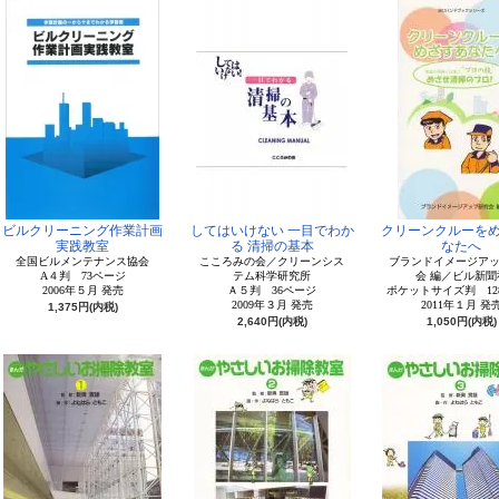
ビルクリーニング作業計画
してはいけない 一目でわか
クリーンクルーを
実践教室
る 清掃の基本
なたへ
全国ビルメンテナンス協会
こころみの会／クリーンシス
ブランドイメージア
A４判 73ページ
テム科学研究所
会 編／ビル新聞
2006年５月 発売
Ａ５判 36ページ
ポケットサイズ判 12
2009年３月 発売
2011年１月 発
1,375円(内税)
2,640円(内税)
1,050円(内税)