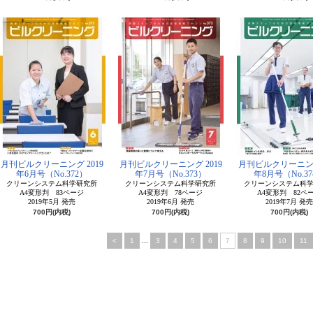
月刊ビルクリーニング 2019
月刊ビルクリーニング 2019
月刊ビルクリーニング
年6月号（No.372）
年7月号（No.373）
年8月号（No.37
クリーンシステム科学研究所
クリーンシステム科学研究所
クリーンシステム科
A4変形判 83ページ
A4変形判 78ページ
A4変形判 82ペ
2019年5月 発売
2019年6月 発売
2019年7月 発売
700円(内税)
700円(内税)
700円(内税)
<
1
...
3
4
5
6
7
8
9
10
11