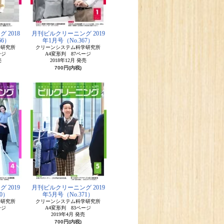
 2018
月刊ビルクリーニング 2019
66）
年1月号（No.367）
学研究所
クリーンシステム科学研究所
ージ
A4変形判 87ページ
売
2018年12月 発売
700円(内税)
 2019
月刊ビルクリーニング 2019
0）
年5月号（No.371）
学研究所
クリーンシステム科学研究所
ージ
A4変形判 83ページ
2019年4月 発売
700円(内税)