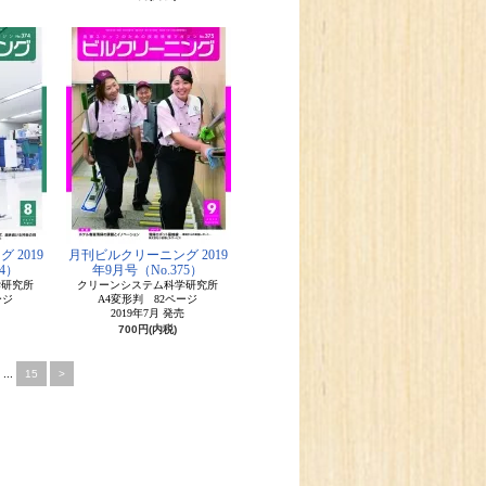
 2019
月刊ビルクリーニング 2019
4）
年9月号（No.375）
学研究所
クリーンシステム科学研究所
ージ
A4変形判 82ページ
2019年7月 発売
700円(内税)
...
15
>