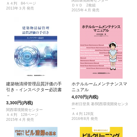
関西環境開発センター
Ａ４判 84ページ
ＤＶＤ 2枚組
2013年３月 発売
2015年４月 発売
建築物清掃管理品質評価の手
ホテルルームメンテナンスマ
引き－インスペクター必読書
ニュアル
－
4,070円(内税)
3,300円(内税)
井村日登美 著/関西環境開発センタ
ー
関西環境開発センター
Ａ４判 128頁
Ａ４判 128ページ
2016年8月 発売
2015年４月 発売