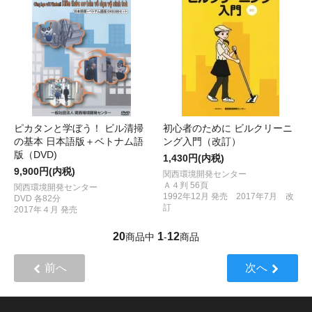
ピカタンと学ぼう！ ビル清掃
初心者のために ビルクリーニ
の基本 日本語版＋ベトナム語
ング入門（改訂）
版（DVD)
1,430円(内税)
9,900円(内税)
関西環境開発センター
Ａ４判 56頁
関西環境開発センター
1992年12月 発売 2017年7月 改
DVD 各82分
訂
2017年４月 発売
20
1
12
商品中
-
商品
前へ
次へ